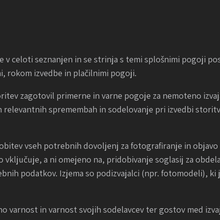
je v celoti seznanjen in se strinja s temi splošnimi pogoji po
, rokom izvedbe in plačilnimi pogoji.
toritev zagotovil primerne in varne pogoje za nemoteno izvaj
relevantnih spremembah in sodelovanje pri izvedbi storitve
obitev vseh potrebnih dovoljenj za fotografiranje in objavo f
To vključuje, a ni omejeno na, pridobivanje soglasij za ob
nih podatkov. Izjema so podizvajalci (npr. fotomodeli), ki ji
no varnost in varnost svojih sodelavcev ter gostov med izvaj