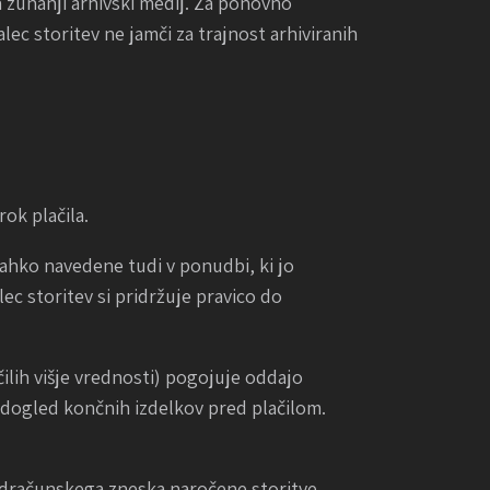
a zunanji arhivski medij. Za ponovno
lec storitev ne jamči za trajnost arhiviranih
rok plačila.
lahko navedene tudi v ponudbi, ki jo
ec storitev si pridržuje pravico do
očilih višje vrednosti) pogojuje oddajo
edogled končnih izdelkov pred plačilom.
redračunskega zneska naročene storitve,