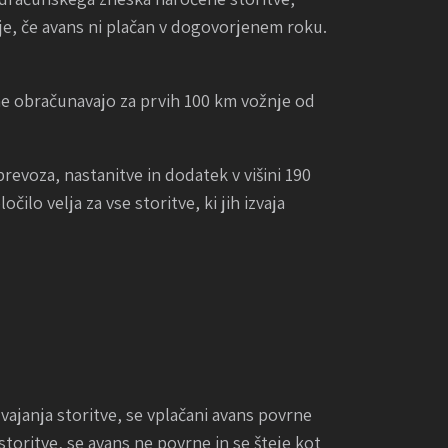
nje, če avans ni plačan v dogovorjenem roku.
i ne obračunavajo za prvih 100 km vožnje od
revoza, nastanitve in dodatek v višini 190
ilo velja za vse storitve, ki jih izvaja
ajanja storitve, se vplačani avans povrne
oritve, se avans ne povrne in se šteje kot