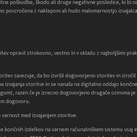
e poškodbe, škodo ali druge negativne posledice, ki bi nast
no povzročena z naklepom ali hudo malomarnostjo izvajalca 
oritev opravil strokovno, vestno in v skladu z najboljšimi pr
 storitev zavezuje, da bo izvršil dogovorjeno storitev in izr
ma izvajanja storitve in se nanaša na digitalno oddajo kon
m žigom), razen če je izrecno dogovorjeno drugače oziroma je
enem dogovoru.
o varnost med izvajanjem storitve.
eke končnih izdelkov na varnem računalniškem sistemu vsaj en