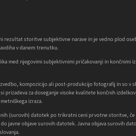
čni rezultat storitve subjektivne narave in je vedno plod os
navdiha v danem trenutku.
lika med njegovimi subjektivnimi pričakovanji in končnimi iz
 izvedbo, kompozicijo ali post-produkcijo fotografij in so v
ev si prizadeva za doseganje visoke kvalitete končnih izdelko
umetniškega izraza.
h (surovih) datotek po trikratni ceni prvotne storitve, č
do javne objave surovih datotek. Javna objava surovih datot
slovanja.