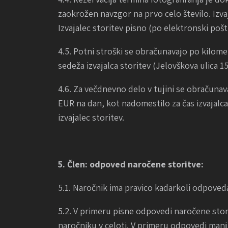
zaokrožen navzgor na prvo celo število. Izva
Izvajalec storitev pisno (po elektronski pošt
4.5. Potni stroški se obračunavajo po kilome
sedeža izvajalca storitev (Jelovškova ulica 1
4.6. Za večdnevno delo v tujini se obračunav
EUR na dan, kot nadomestilo za čas izvajalca s
izvajalec storitev.
5. Člen: odpoved naročene storitve:
5.1. Naročnik ima pravico kadarkoli odpoveda
5.2. V primeru pisne odpovedi naročene stor
naročniku v celoti. V primeru odpovedi manj