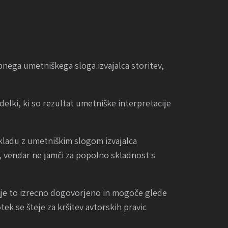
ebnega umetniškega sloga izvajalca storitev,
delki, ki so rezultat umetniške interpretacije
 skladu z umetniškim slogom izvajalca
v, vendar ne jamči za popolno skladnost s
e je to izrecno dogovorjeno in mogoče glede
ek se šteje za kršitev avtorskih pravic