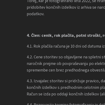
Torej, kar je fotografirano leta 2022, se hr
pridobitev končnih izdelkov iz arhiva se naro
podatkov.
4. Člen: cenik, rok plačila, potni stroški, 
4.1. Rok plačila računa je 10 dni od datuma i
4.2. Cene storitev so objavljene na spletni 
naročnik prejme ob povpraševanju po elektron
spremembe cen brez predhodnega obvestil
4.3. Izvajalec storitev si pridržuje pravico, 
končnih izdelkov s predhodnim celotnim pla
Račun se izda po oddaji končnih izdelkov (ali
4.4. Rezervacija termina fotografiranja je 