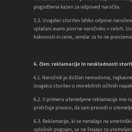
pogodbena kazen za odpoved naročila.
5.3. Izvajalec storitev lahko odpove naročeno
vplačani avans povrne naročniku v celoti. Iz
kakovosti in cene, vendar za to ne prevzema
6. člen: reklamacije in neskladnosti stori
6.1. Naročnik je dolžan nemudoma, najkasnej
izvajalca storitev o morebitnih očitnih napak
6.2. V primeru utemeljene reklamacije ima na
pridržuje pravico, da sam presodi o utemelj
6.3. Reklamacije, ki se nanašajo na umetniški
splošnih pogojev, se ne štejejo za utemeljen