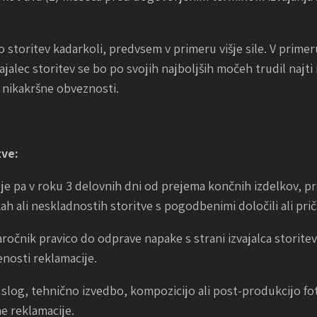
 storitev kadarkoli, predvsem v primeru višje sile. V primeru
vajalec storitev se bo po svojih najboljših močeh trudil naj
 nikakršne obveznosti.
tve:
e pa v roku 3 delovnih dni od prejema končnih izdelkov, pre
ah ali neskladnostih storitve s pogodbenimi določili ali prič
ročnik pravico do odprave napake s strani izvajalca storitev
enosti reklamacije.
 slog, tehnično izvedbo, kompozicijo ali post-produkcijo foto
e reklamacije.