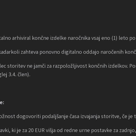
gitalno arhiviral končne izdelke naročnika vsaj eno (1) leto p
 kadarkoli zahteva ponovno digitalno oddajo naročenih konč
lec storitev ne jamči za razpoložljivost končnih izdelkov. P
ej 3.4. člen).
e:
žnost dogovoriti podaljšanje časa izvajanja storitve, če je to
vki, ki je za 20 EUR višja od redne urne postavke za zadnjo