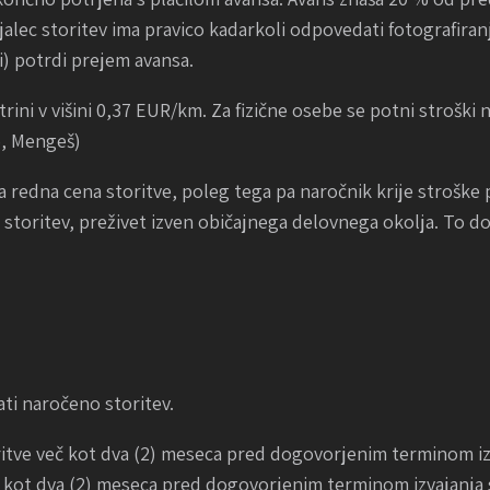
jalec storitev ima pravico kadarkoli odpovedati fotografira
i) potrdi prejem avansa.
trini v višini 0,37 EUR/km. Za fizične osebe se potni strošk
5, Mengeš)
a redna cena storitve, poleg tega pa naročnik krije stroške p
toritev, preživet izven običajnega delovnega okolja. To določ
ti naročeno storitev.
itve več kot dva (2) meseca pred dogovorjenim terminom izv
 kot dva (2) meseca pred dogovorjenim terminom izvajanja st