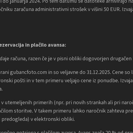
ani do januarja 2024. Po tem datumu se datoteke arhivirajo n
čniku zaračuna administrativni strošek v višini 50 EUR. Izvaja
rezervacija in plačilo avansa:
zdaje računa, razen če je v pisni obliki dogovorjen drugačen 
strani gubancfoto.com in so veljavne do 31.12.2025. Cene so 
ski pošti in v tem primeru veljajo cene iz ponudbe. Izvajal
a.
da v utemeljenih primerih (npr. pri novih strankah ali pri nar
čilom storitve. V takem primeru lahko naročnik zahteva pr
 predogleda) v elektronski obliki.
dokončno potrjena s plačilom avansa. Avans znaša 20 % od p