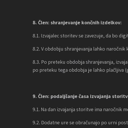
8. Člen: shranjevanje končnih izdelkov:
8.1. Izvajalec storitev se zavezuje, da bo di
8.2. V obdobju shranjevanja lahko naročnik
8.3. Po preteku obdobja shranjevanja, izvaja
po preteku tega obdobja je lahko plačljiva (gl
9. Člen: podaljšanje časa izvajanja storitv
9.1. Na dan izvajanja storitve ima naročnik mo
9.2. Dodatne ure se obračunajo po urni posta