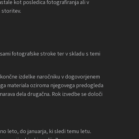
ale kot posledica fotografiranja ali v
storitev.
aksami fotografske stroke ter v skladu s temi
očil končne izdelke naročniku v dogovorjenem
čnega materiala oziroma njegovega predogleda
 narava dela drugačna. Rok izvedbe se določi
o leto, do januarja, ki sledi temu letu.