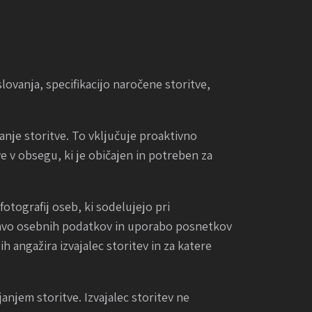
slovanja, specifikacijo naročene storitve,
anje storitve. To vključuje proaktivno
 v obsegu, ki je običajen in potreben za
otografij oseb, ki sodelujejo pri
delavo osebnih podatkov in uporabo posnetkov
h angažira izvajalec storitev in za katere
anjem storitve. Izvajalec storitev ne