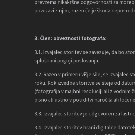
prevzema nikakršne odgovornosti za morebitn
povezavi z njim, razen če je škoda neposred
3. Člen: obveznosti fotografa:
3.1. Izvajalec storitev se zavezuje, da bo st
splošnimi pogoji poslovanja.
3.2. Razen v primeru višje sile, se izvajalec
roku. Rok izvedbe storitve se šteje od datu
(fotografija v majhni resoluciji ali z vodni
pisno ali ustno v potrditvi naročila ali loč
3.3. Izvajalec storitev je odgovoren za lastn
3.4. Izvajalec storitev hrani digitalne datot